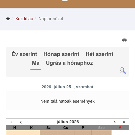
Kezdőlap
Naptár nézet
Év szerint
Hónap szerint
Hét szerint
Ma
Ugrás a hónaphoz
2026. július 25. , szombat
Nem találhatóak események
«
<
július
2026
>
»
H
K
Sz
Cs
P
Szo
V