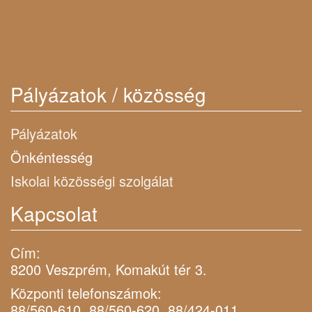
Pályázatok / közösség
Pályázatok
Önkéntesség
Iskolai közösségi szolgálat
Kapcsolat
Cím:
8200 Veszprém, Komakút tér 3.
Központi telefonszámok:
88/560-610, 88/560-620, 88/424-011