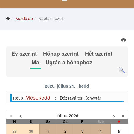
Kezdőlap
Naptár nézet
Év szerint
Hónap szerint
Hét szerint
Ma
Ugrás a hónaphoz
2026. július 21. , kedd
Mesekedd
16:30
:: Dózsavárosi Könyvtár
«
<
július
2026
>
»
H
K
Sz
Cs
P
Szo
V
29
30
1
2
3
4
5