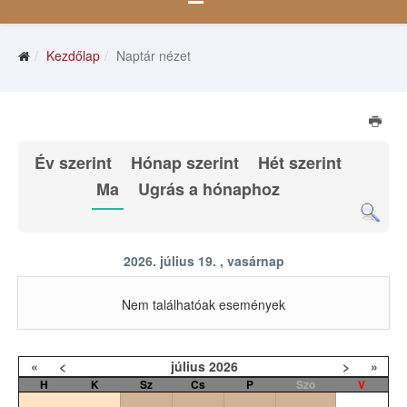
Kezdőlap
Naptár nézet
Év szerint
Hónap szerint
Hét szerint
Ma
Ugrás a hónaphoz
2026. július 19. , vasárnap
Nem találhatóak események
«
<
július
2026
>
»
H
K
Sz
Cs
P
Szo
V