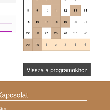
8
9
11
12
13
14
10
15
16
17
18
19
21
20
22
23
25
27
28
24
26
1
3
4
5
29
30
2
Vissza a programokhoz
Kapcsolat
ím: