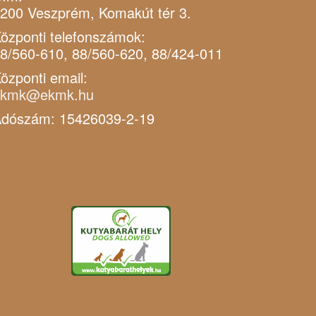
200 Veszprém, Komakút tér 3.
özponti telefonszámok:
8/560-610, 88/560-620, 88/424-011
özponti email:
ekmk@ekmk.hu
dószám: 15426039-2-19