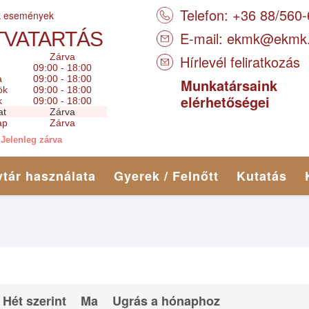
Telefon: +36 88/560
k események
TVATARTÁS
E-mail:
ekmk@ekmk
Zárva
Hírlevél feliratkozás
09:00 - 18:00
a
09:00 - 18:00
Munkatársaink
ök
09:00 - 18:00
elérhetőségei
k
09:00 - 18:00
at
Zárva
ap
Zárva
Jelenleg zárva
tár használata
Gyerek / Felnőtt
Kutatás
Hét szerint
Ma
Ugrás a hónaphoz