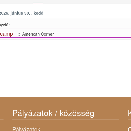
2026. június 30. , kedd
yvtár
 camp
:: American Corner
Pályázatok / közösség
Pályázatok
C