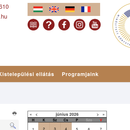
-610
.hu
Kistelepülési ellátás
Programjaink
«
<
június
2026
>
»
H
K
Sz
Cs
P
Szo
V
2
3
4
1
5
6
7