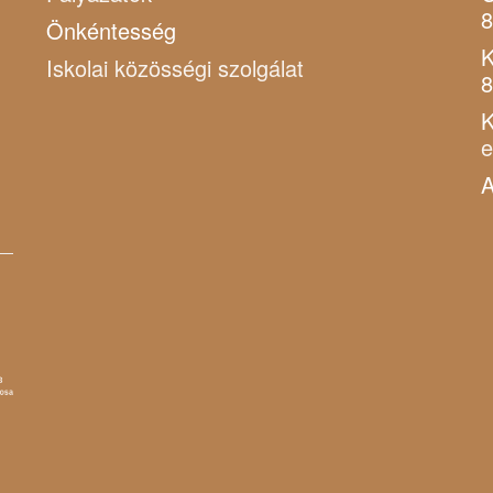
8
Önkéntesség
K
Iskolai közösségi szolgálat
8
K
A