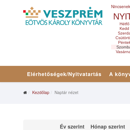
Nincsene
NYI
Hétfő
Kedd
Szerd
Csütört
Pénte
Szomb
Vasárn
Elérhetőségek/Nyitvatartás
A könyv
Kezdőlap
Naptár nézet
Év szerint
Hónap szerint