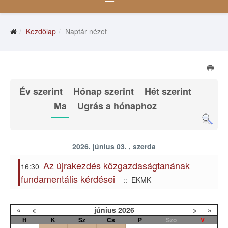
Kezdőlap
Naptár nézet
Év szerint
Hónap szerint
Hét szerint
Ma
Ugrás a hónaphoz
2026. június 03. , szerda
Az újrakezdés közgazdaságtanának
16:30
fundamentális kérdései
:: EKMK
«
<
június
2026
>
»
H
K
Sz
Cs
P
Szo
V