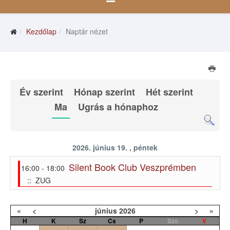
Kezdőlap
Naptár nézet
Év szerint
Hónap szerint
Hét szerint
Ma
Ugrás a hónaphoz
2026. június 19. , péntek
Silent Book Club Veszprémben
16:00 - 18:00
:: ZUG
«
<
június
2026
>
»
H
K
Sz
Cs
P
Szo
V