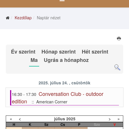
Kezdőlap
Naptár nézet
Év szerint
Hónap szerint
Hét szerint
Ma
Ugrás a hónaphoz
2025. július 24. , csütörtök
Conversation Club - outdoor
16:30 - 17:30
edition
:: American Corner
«
<
július
2025
>
»
H
K
Sz
Cs
P
Szo
V