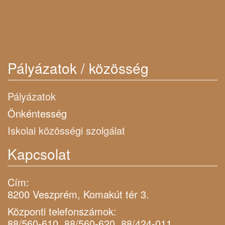
Pályázatok / közösség
Pályázatok
Önkéntesség
Iskolai közösségi szolgálat
Kapcsolat
Cím:
8200 Veszprém, Komakút tér 3.
Központi telefonszámok:
88/560-610, 88/560-620, 88/424-011