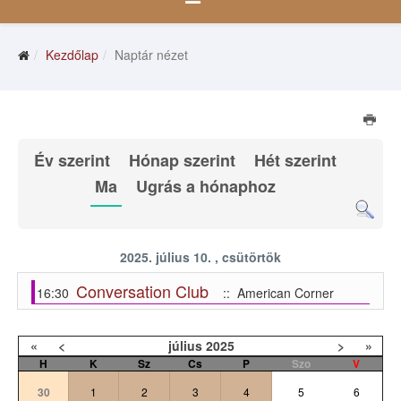
Kezdőlap
Naptár nézet
Év szerint
Hónap szerint
Hét szerint
Ma
Ugrás a hónaphoz
2025. július 10. , csütörtök
Conversation Club
16:30
:: American Corner
«
<
július
2025
>
»
H
K
Sz
Cs
P
Szo
V
30
1
2
3
4
5
6