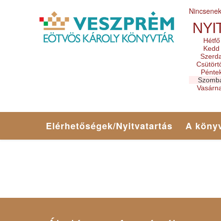
Nincsene
NYI
Hétfő
Kedd
Szerd
Csütört
Pénte
Szomb
Vasárn
Elérhetőségek/Nyitvatartás
A könyv