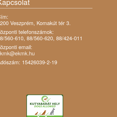
Kapcsolat
ím:
200 Veszprém, Komakút tér 3.
özponti telefonszámok:
8/560-610, 88/560-620, 88/424-011
özponti email:
ekmk@ekmk.hu
dószám: 15426039-2-19