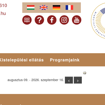
-610
.hu
Kistelepülési ellátás
Programjaink
augusztus 09. - 2026. szeptember 16.
<
>