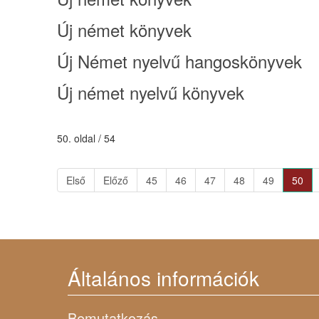
Új német könyvek
Új Német nyelvű hangoskönyvek
Új német nyelvű könyvek
50. oldal / 54
Első
Előző
45
46
47
48
49
50
Általános információk
Bemutatkozás