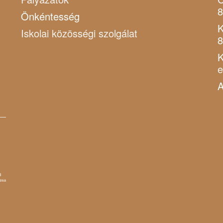
8
Önkéntesség
K
Iskolai közösségi szolgálat
8
K
A