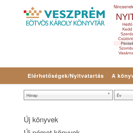
Nincsene
NYI
Hétfő
Kedd
Szerd
Csütört
Pénte
Szomb
Vasárn
Elérhetőségek/Nyitvatartás
A könyv
Hónap
Év
Új könyvek
Új német könyvek