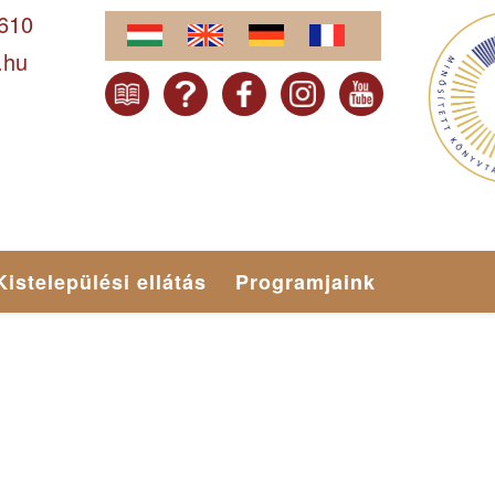
-610
.hu
Kistelepülési ellátás
Programjaink