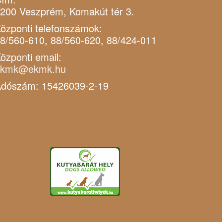
200 Veszprém, Komakút tér 3.
özponti telefonszámok:
8/560-610, 88/560-620, 88/424-011
özponti email:
ekmk@ekmk.hu
dószám: 15426039-2-19