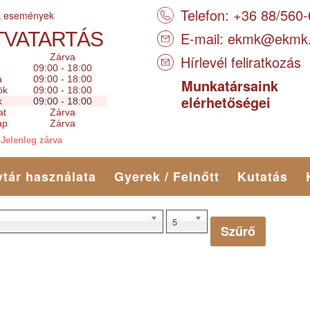
Telefon: +36 88/560
k események
TVATARTÁS
E-mail:
ekmk@ekmk
Zárva
Hírlevél feliratkozás
09:00 - 18:00
a
09:00 - 18:00
Munkatársaink
ök
09:00 - 18:00
elérhetőségei
k
09:00 - 18:00
at
Zárva
ap
Zárva
Jelenleg zárva
tár használata
Gyerek / Felnőtt
Kutatás
5
Szűrő