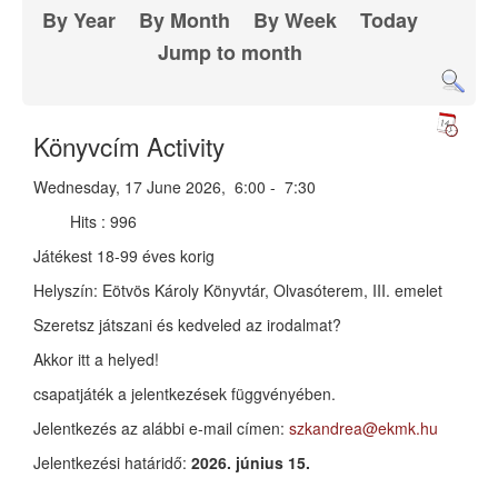
By Year
By Month
By Week
Today
Jump to month
Könyvcím Activity
Wednesday, 17 June 2026, 6:00 - 7:30
Hits
: 996
Játékest
18-99 éves korig
Helyszín: Eötvös Károly Könyvtár, Olvasóterem, III. emelet
Szeretsz játszani és kedveled az irodalmat?
Akkor itt a helyed!
csapatjáték a jelentkezések függvényében.
Jelentkezés az alábbi e-mail címen:
szkandrea@ekmk.hu
Jelentkezési határidő:
2026. június 15.