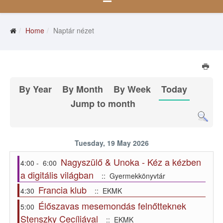
Home
Naptár nézet
By Year
By Month
By Week
Today
Jump to month
Tuesday, 19 May 2026
Nagyszülő & Unoka - Kéz a kézben
4:00 - 6:00
a digitális világban
:: Gyermekkönyvtár
Francia klub
4:30
:: EKMK
Élőszavas mesemondás felnőtteknek
5:00
Stenszky Cecíliával
:: EKMK