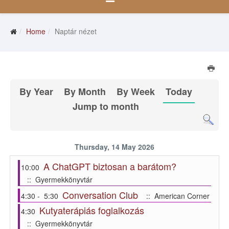
Home
Naptár nézet
By Year
By Month
By Week
Today
Jump to month
Thursday, 14 May 2026
A ChatGPT biztosan a barátom?
10:00
:: Gyermekkönyvtár
Conversation Club
4:30 - 5:30
:: American Corner
Kutyaterápiás foglalkozás
4:30
:: Gyermekkönyvtár