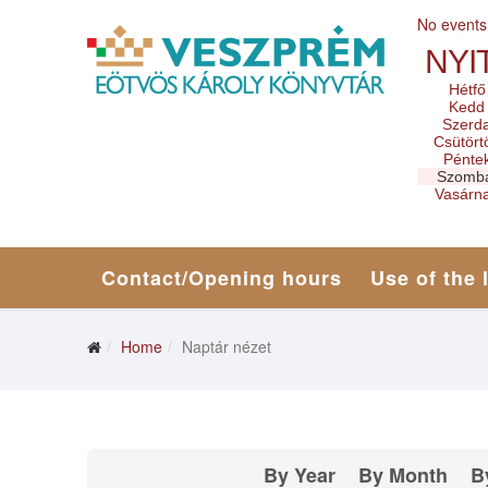
No events
NYI
Hétfő
Kedd
Szerd
Csütört
Pénte
Szomb
Vasárn
Contact/Opening hours
Use of the 
Home
Naptár nézet
By Year
By Month
B