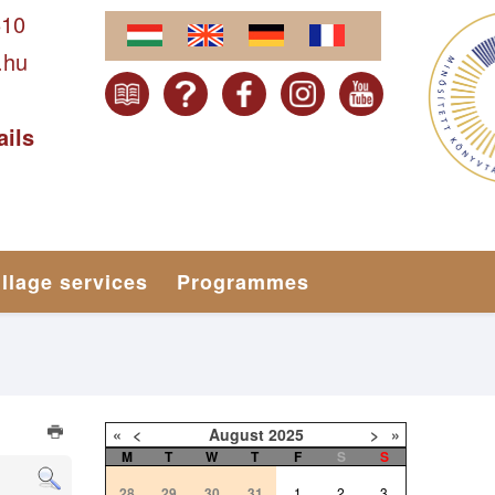
610
.hu
ails
illage services
Programmes
«
<
August
2025
>
»
M
T
W
T
F
S
S
28
29
30
31
1
2
3