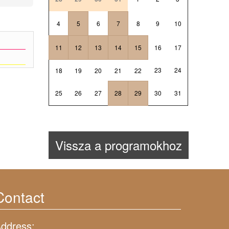
4
5
6
7
8
9
10
11
12
13
14
15
16
17
23
24
18
19
20
21
22
25
26
27
28
29
30
31
Vissza a programokhoz
Contact
ddress: