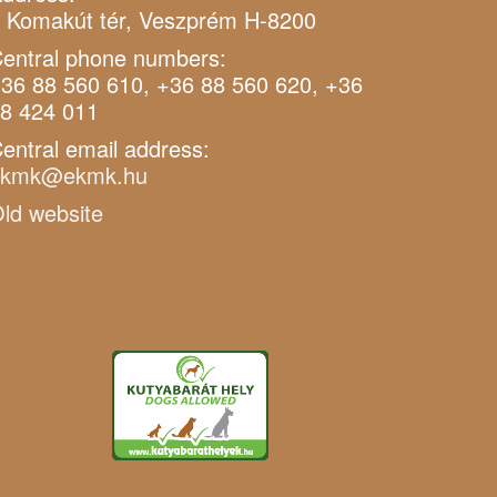
 Komakút tér, Veszprém H-8200
entral phone numbers:
36 88 560 610, +36 88 560 620, +36
8 424 011
entral email address:
ekmk@ekmk.hu
ld website