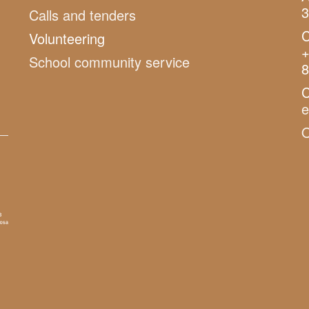
3
Calls and tenders
C
Volunteering
+
School community service
8
C
O