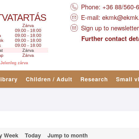
Phone: +36 88/560-
TVATARTÁS
E-mail:
ekmk@ekmk
Zárva
Sign up to newsletter
09:00 - 18:00
a
09:00 - 18:00
Further contact det
ök
09:00 - 18:00
k
09:00 - 18:00
at
Zárva
ap
Zárva
Jelenleg zárva
library
Children / Adult
Research
Small v
y Week
Today
Jump to month