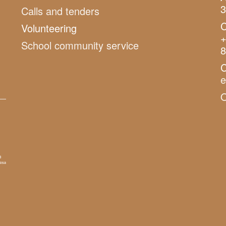
3
Calls and tenders
C
Volunteering
+
School community service
8
C
O