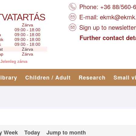
Phone: +36 88/560-
TVATARTÁS
E-mail:
ekmk@ekmk
Zárva
Sign up to newsletter
09:00 - 18:00
a
09:00 - 18:00
Further contact det
ök
09:00 - 18:00
k
09:00 - 18:00
at
Zárva
ap
Zárva
Jelenleg zárva
library
Children / Adult
Research
Small v
y Week
Today
Jump to month