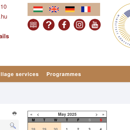
610
.hu
ails
illage services
Programmes
«
<
May
2025
>
»
M
T
W
T
F
S
S
28
29
30
1
2
3
4