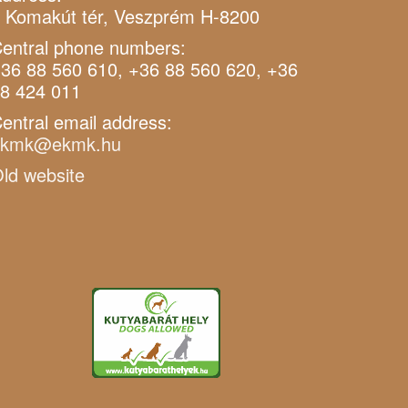
 Komakút tér, Veszprém H-8200
entral phone numbers:
36 88 560 610, +36 88 560 620, +36
8 424 011
entral email address:
ekmk@ekmk.hu
ld website