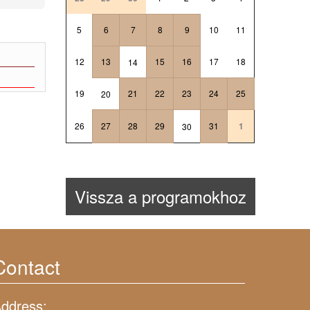
5
6
7
8
9
10
11
12
13
15
16
17
18
14
19
21
22
23
24
25
20
26
27
28
29
31
1
30
Vissza a programokhoz
Contact
ddress: