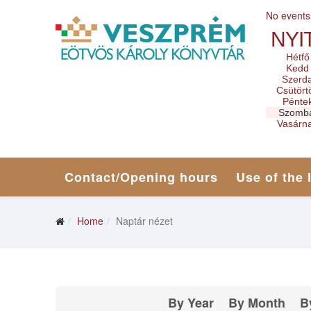
No events
NYI
Hétfő
Kedd
Szerd
Csütört
Pénte
Szomb
Vasárn
Contact/Opening hours
Use of the 
Home
Naptár nézet
By Year
By Month
B