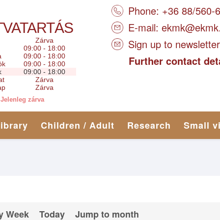
Phone: +36 88/560-
TVATARTÁS
E-mail:
ekmk@ekmk
Zárva
Sign up to newsletter
09:00 - 18:00
a
09:00 - 18:00
Further contact det
ök
09:00 - 18:00
k
09:00 - 18:00
at
Zárva
ap
Zárva
Jelenleg zárva
library
Children / Adult
Research
Small v
y Week
Today
Jump to month