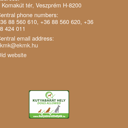
 Komakút tér, Veszprém H-8200
entral phone numbers:
36 88 560 610, +36 88 560 620, +36
8 424 011
entral email address:
ekmk@ekmk.hu
ld website