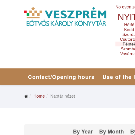
No events
NYI
Hétfő
Kedd
Szerd
Csütört
Pénte
Szomb
Vasárn
Contact/Opening hours
Use of the 
Home
Naptár nézet
By Year
By Month
B