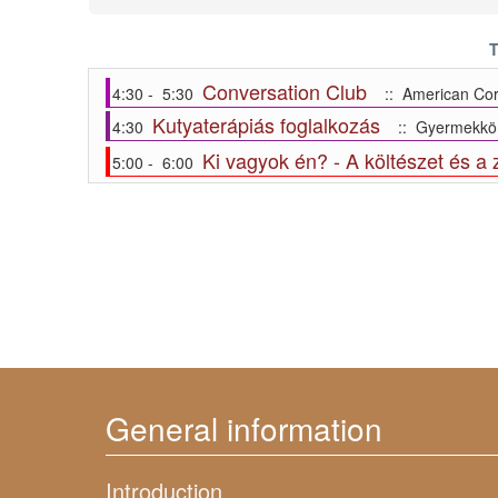
T
Conversation Club
4:30 - 5:30
:: American Cor
Kutyaterápiás foglalkozás
4:30
:: Gyermekkön
Ki vagyok én? - A költészet és a 
5:00 - 6:00
General information
Introduction