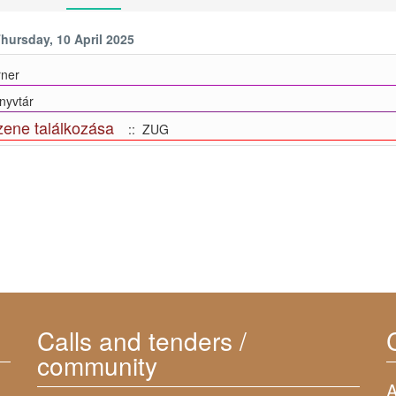
hursday, 10 April 2025
ner
yvtár
zene találkozása
:: ZUG
Calls and tenders /
community
A