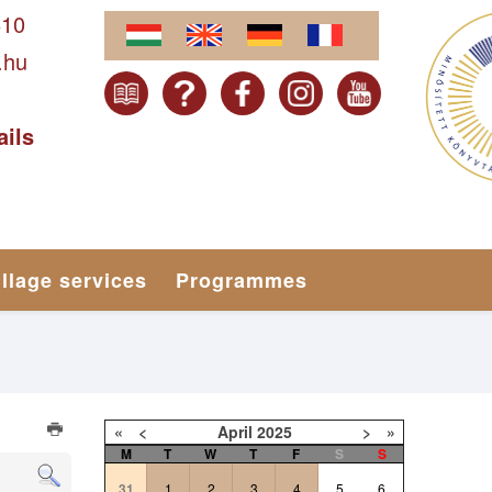
610
.hu
ails
illage services
Programmes
«
<
April
2025
>
»
M
T
W
T
F
S
S
31
1
2
3
4
5
6