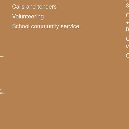
3
Calls and tenders
C
Volunteering
+
School community service
8
C
O