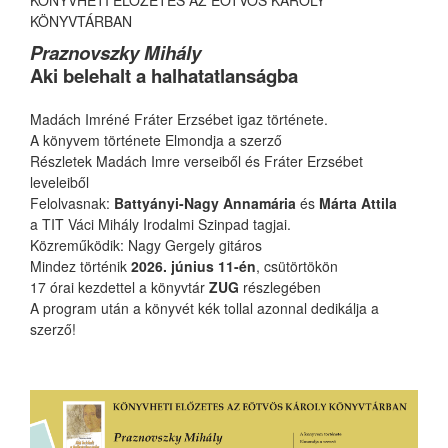
KÖNYVHETI ELŐZETES AZ EÖTVÖS KÁROLY
KÖNYVTÁRBAN
Praznovszky Mihály
Aki belehalt a halhatatlanságba
Madách Imréné Fráter Erzsébet igaz története.
A könyvem története Elmondja a szerző
Részletek Madách Imre verseiből és Fráter Erzsébet
leveleiből
Felolvasnak:
Battyányi-Nagy Annamária
és
Márta Attila
a TIT Váci Mihály Irodalmi Szinpad tagjai.
Közreműködik: Nagy Gergely gitáros
Mindez történik
2026. június 11-én
, csütörtökön
17 órai kezdettel a könyvtár
ZUG
részlegében
A program után a könyvét kék tollal azonnal dedikálja a
szerző!