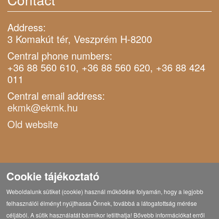
Address:
3 Komakút tér, Veszprém H-8200
Central phone numbers:
+36 88 560 610, +36 88 560 620, +36 88 424
011
Central email address:
ekmk@ekmk.hu
Old website
Cookie tájékoztató
Weboldalunk sütiket (cookie) használ működése folyamán, hogy a legjobb
felhasználói élményt nyújthassa Önnek, továbbá a látogatottság mérése
céljából. A sütik használatát bármikor letilthatja! Bővebb információkat erről