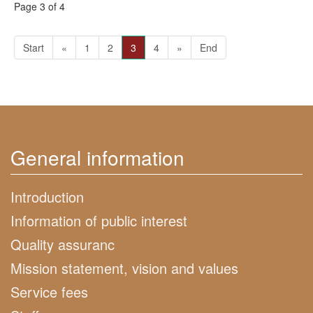
Page 3 of 4
Start
«
1
2
3
4
»
End
General information
Introduction
Information of public interest
Quality assuranc
Mission statement, vision and values
Service fees