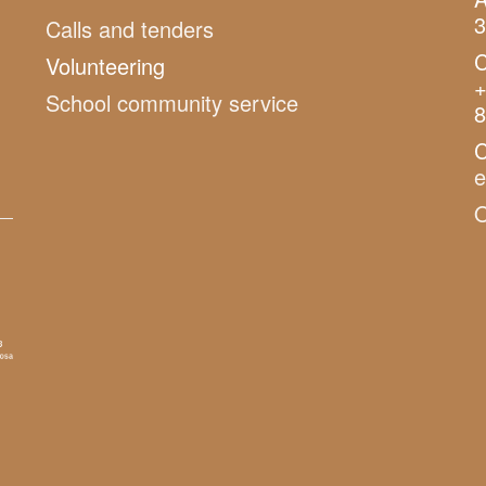
3
Calls and tenders
C
Volunteering
+
School community service
8
C
O