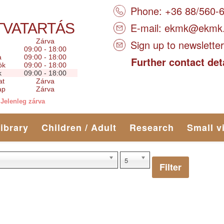
Phone: +36 88/560-
TVATARTÁS
E-mail:
ekmk@ekmk
Zárva
Sign up to newsletter
09:00 - 18:00
a
09:00 - 18:00
Further contact det
ök
09:00 - 18:00
k
09:00 - 18:00
at
Zárva
ap
Zárva
Jelenleg zárva
library
Children / Adult
Research
Small v
5
Filter