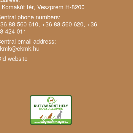
 Komakút tér, Veszprém H-8200
entral phone numbers:
36 88 560 610, +36 88 560 620, +36
8 424 011
entral email address:
ekmk@ekmk.hu
ld website