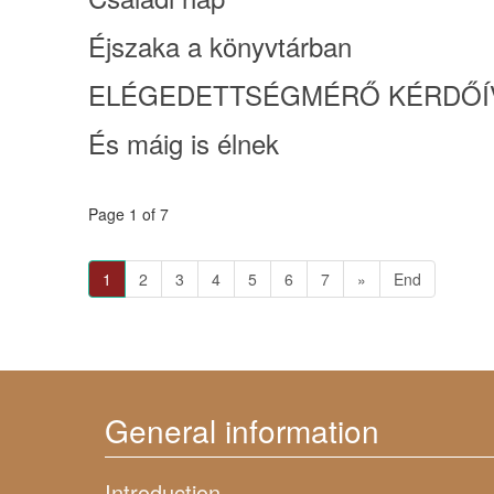
Éjszaka a könyvtárban
ELÉGEDETTSÉGMÉRŐ KÉRDŐÍV
És máig is élnek
Page 1 of 7
1
2
3
4
5
6
7
»
End
General information
Introduction