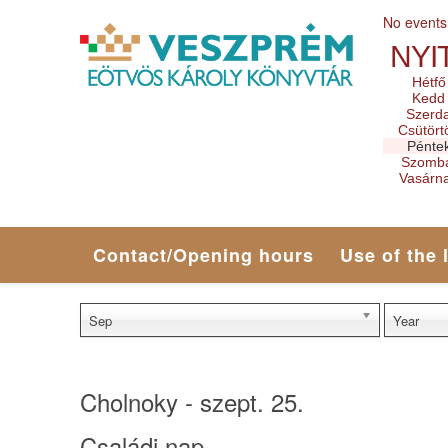
No events
NYI
Hétfő
Kedd
Szerd
Csütört
Pénte
Szomb
Vasárn
Contact/Opening hours
Use of the 
Sep
Year
Cholnoky - szept. 25.
Családi nap