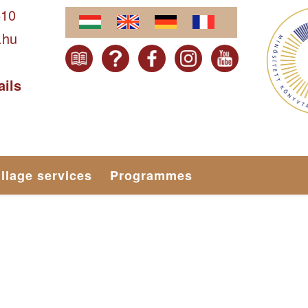
610
.hu
ails
illage services
Programmes