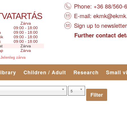
Phone: +36 88/560-
TVATARTÁS
E-mail:
ekmk@ekmk
Zárva
Sign up to newsletter
09:00 - 18:00
a
09:00 - 18:00
Further contact det
ök
09:00 - 18:00
k
09:00 - 18:00
at
Zárva
ap
Zárva
Jelenleg zárva
library
Children / Adult
Research
Small v
5
Filter