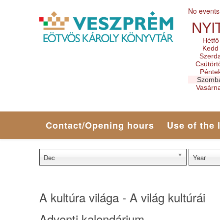
No events
NYI
Hétfő
Kedd
Szerd
Csütört
Pénte
Szomb
Vasárn
Contact/Opening hours
Use of the 
Dec
Year
A kultúra világa - A világ kultúrái
Adventi kalendárium