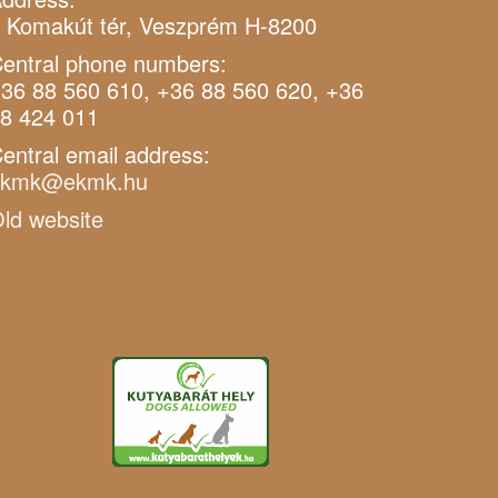
 Komakút tér, Veszprém H-8200
entral phone numbers:
36 88 560 610, +36 88 560 620, +36
8 424 011
entral email address:
ekmk@ekmk.hu
ld website