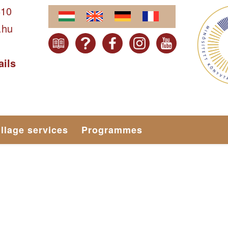
610
.hu
ails
illage services
Programmes