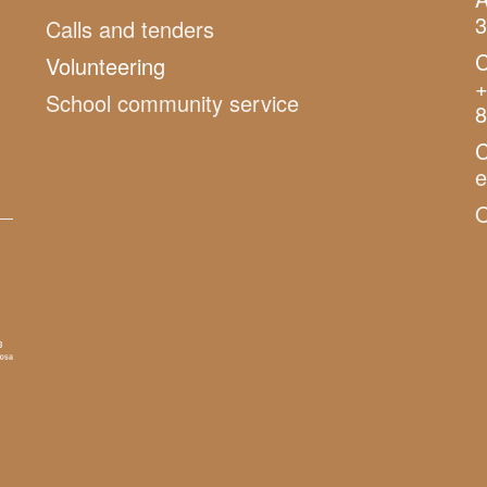
3
Calls and tenders
C
Volunteering
+
School community service
8
C
O