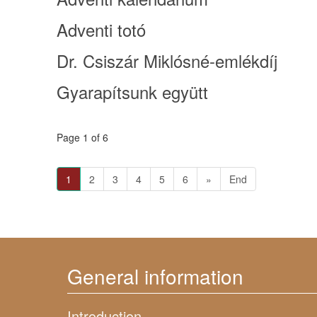
Adventi totó
Dr. Csiszár Miklósné-emlékdíj
Gyarapítsunk együtt
Page 1 of 6
1
2
3
4
5
6
»
End
General information
Introduction