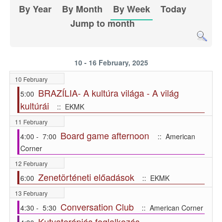
By Year
By Month
By Week
Today
Jump to month
10 - 16 February, 2025
10 February
BRAZÍLIA- A kultúra világa - A világ
5:00
kultúrái
:: EKMK
11 February
Board game afternoon
4:00 - 7:00
:: American
Corner
12 February
Zenetörténeti előadások
6:00
:: EKMK
13 February
Conversation Club
4:30 - 5:30
:: American Corner
Kutyaterápiás foglalkozás