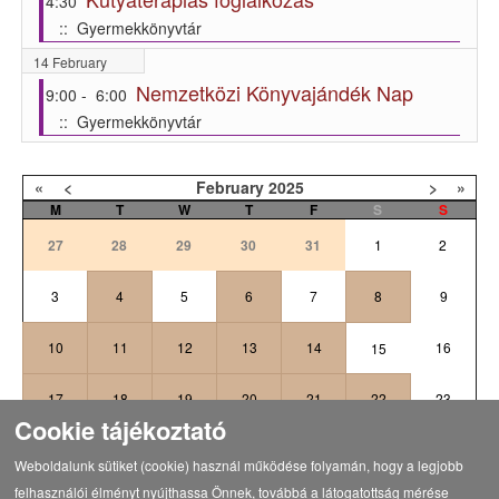
4:30
:: Gyermekkönyvtár
14 February
Nemzetközi Könyvajándék Nap
9:00 - 6:00
:: Gyermekkönyvtár
«
<
February
2025
>
»
M
T
W
T
F
S
S
27
28
29
30
31
1
2
3
4
5
6
7
8
9
10
11
12
13
14
16
15
17
18
19
20
21
22
23
Cookie tájékoztató
24
25
26
27
28
1
2
Weboldalunk sütiket (cookie) használ működése folyamán, hogy a legjobb
felhasználói élményt nyújthassa Önnek, továbbá a látogatottság mérése