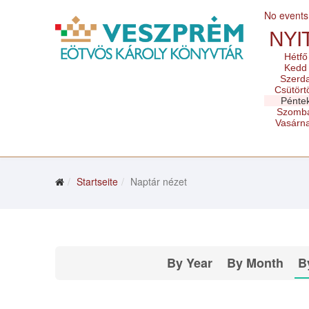
No events
NYI
Hétfő
Kedd
Szerd
Csütört
Pénte
Szomb
Vasárn
Startseite
Naptár nézet
By Year
By Month
B