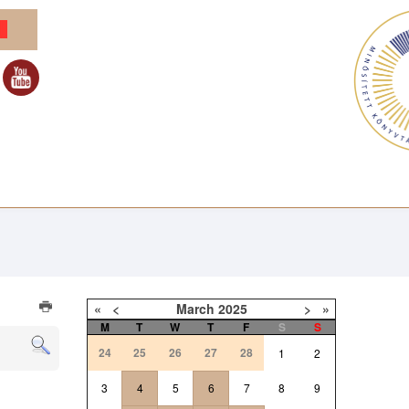
«
<
March
2025
>
»
M
T
W
T
F
S
S
24
25
26
27
28
1
2
3
4
5
6
7
8
9