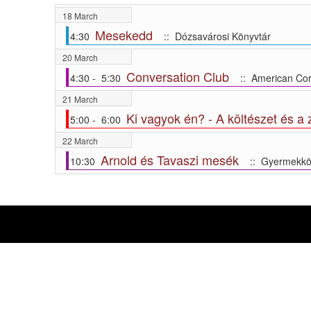
18 March
Mesekedd
4:30
:: Dózsavárosi Könyvtár
20 March
Conversation Club
4:30 - 5:30
:: American Cor
21 March
Ki vagyok én? - A költészet és a 
5:00 - 6:00
22 March
Arnold és Tavaszi mesék
10:30
:: Gyermekkö