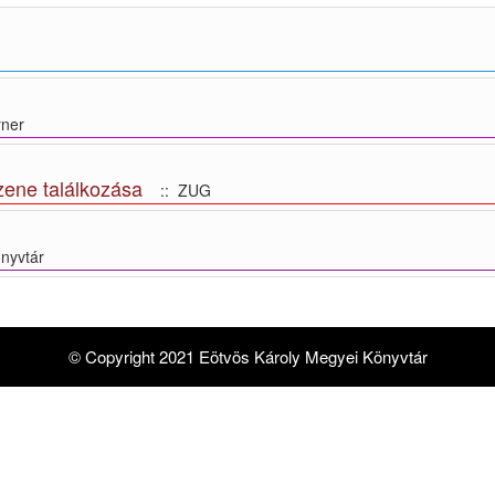
ner
zene találkozása
:: ZUG
nyvtár
© Copyright 2021 Eötvös Károly Megyei Könyvtár