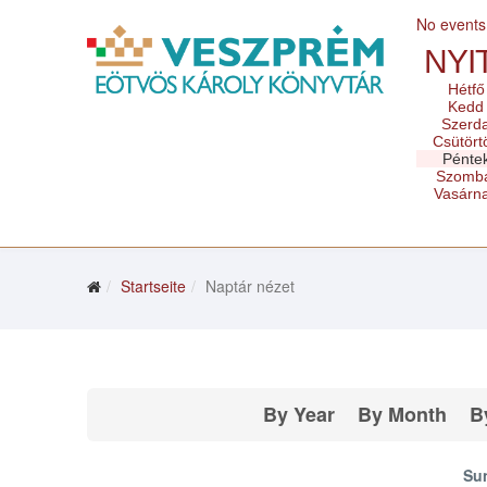
No events
NYI
Hétfő
Kedd
Szerd
Csütört
Pénte
Szomb
Vasárn
Startseite
Naptár nézet
By Year
By Month
B
Su