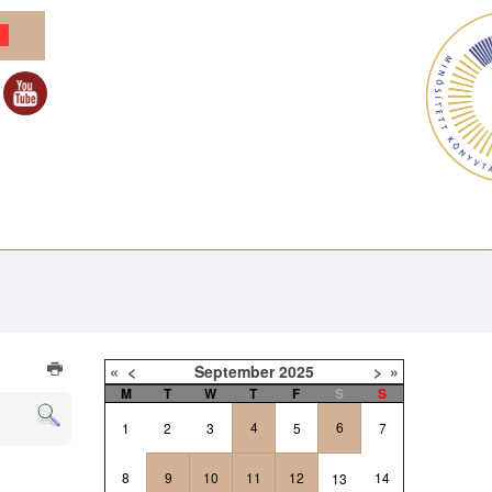
«
<
September
2025
>
»
M
T
W
T
F
S
S
4
6
1
2
3
5
7
8
9
10
11
12
14
13