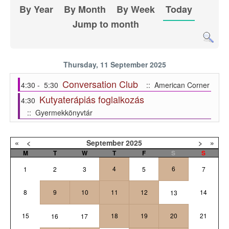
By Year
By Month
By Week
Today
Jump to month
Thursday, 11 September 2025
Conversation Club
4:30 - 5:30
:: American Corner
Kutyaterápiás foglalkozás
4:30
:: Gyermekkönyvtár
«
<
September
2025
>
»
M
T
W
T
F
S
S
4
6
1
2
3
5
7
8
9
10
11
12
14
13
15
18
19
20
21
16
17