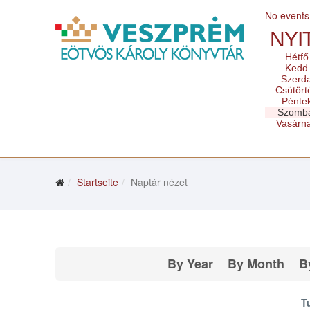
No events
NYI
Hétfő
Kedd
Szerd
Csütört
Pénte
Szomb
Vasárn
Startseite
Naptár nézet
By Year
By Month
B
T