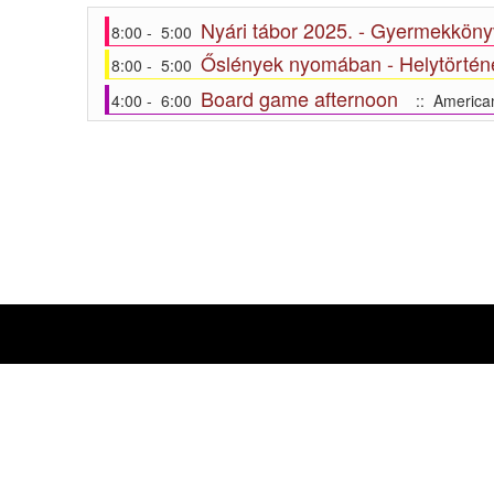
Nyári tábor 2025. - Gyermekkönyv
8:00 - 5:00
Őslények nyomában - Helytörténe
8:00 - 5:00
Board game afternoon
4:00 - 6:00
:: America