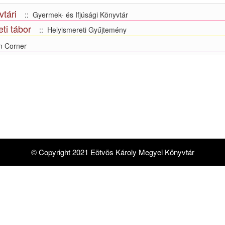
tári
:: Gyermek- és Ifjúsági Könyvtár
ti tábor
:: Helyismereti Gyűjtemény
n Corner
© Copyright 2021 Eötvös Károly Megyei Könyvtár