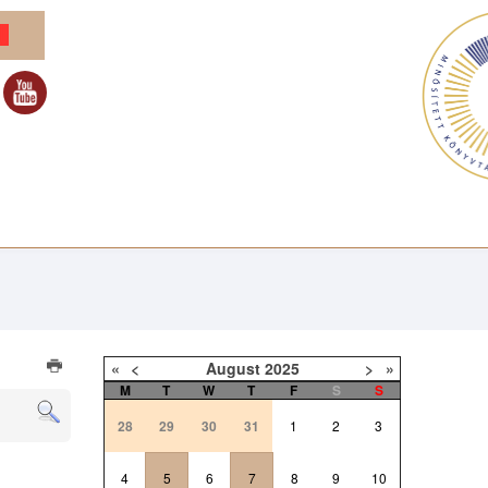
«
<
August
2025
>
»
M
T
W
T
F
S
S
28
29
30
31
1
2
3
4
5
6
7
8
9
10