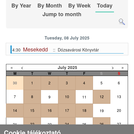
By Year
By Month
By Week
Today
Jump to month
Tuesday, 08 July 2025
Mesekedd
4:30
:: Dózsavárosi Könyvtár
«
<
July
2025
>
»
M
T
W
T
F
S
S
30
1
2
3
4
5
6
7
8
10
12
13
9
11
14
15
16
17
18
20
19
22
24
26
27
21
23
25
Cookie tájékoztató