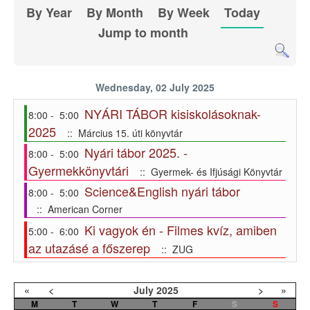
By Year
By Month
By Week
Today
Jump to month
Wednesday, 02 July 2025
NYÁRI TÁBOR kisiskolásoknak-
8:00 - 5:00
2025
:: Március 15. úti könyvtár
Nyári tábor 2025. -
8:00 - 5:00
Gyermekkönyvtári
:: Gyermek- és Ifjúsági Könyvtár
Science&English nyári tábor
8:00 - 5:00
:: American Corner
Ki vagyok én - Filmes kvíz, amiben
5:00 - 6:00
az utazásé a főszerep
:: ZUG
«
<
July
2025
>
»
M
T
W
T
F
S
S