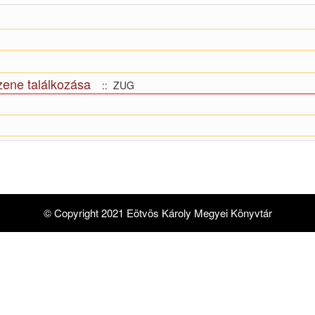
zene találkozása
:: ZUG
© Copyright 2021 Eötvös Károly Megyei Könyvtár