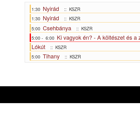
Nyirád
1:30
:: KSZR
Nyirád
1:30
:: KSZR
Csehbánya
5:00
:: KSZR
Ki vagyok én? - A költészet és a 
5:00 - 6:00
Lókút
:: KSZR
Tihany
5:00
:: KSZR