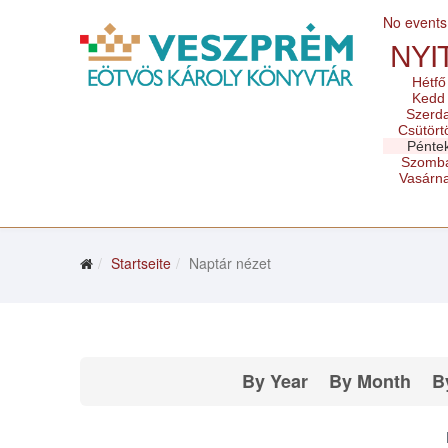
No events
NYI
Hétfő
Kedd
Szerd
Csütört
Pénte
Szomb
Vasárn
Startseite
Naptár nézet
By Year
By Month
B