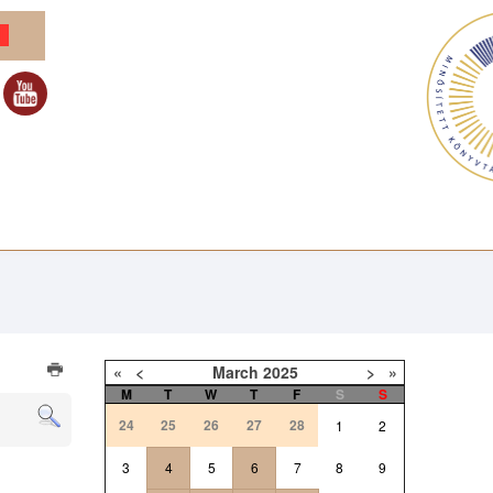
«
<
March
2025
>
»
M
T
W
T
F
S
S
24
25
26
27
28
1
2
3
4
5
6
7
8
9