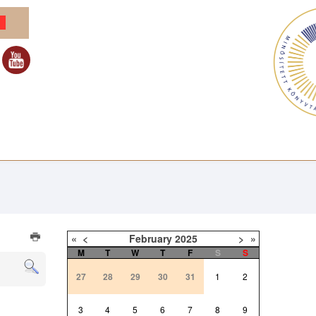
«
<
February
2025
>
»
M
T
W
T
F
S
S
27
28
29
30
31
1
2
3
4
5
6
7
8
9