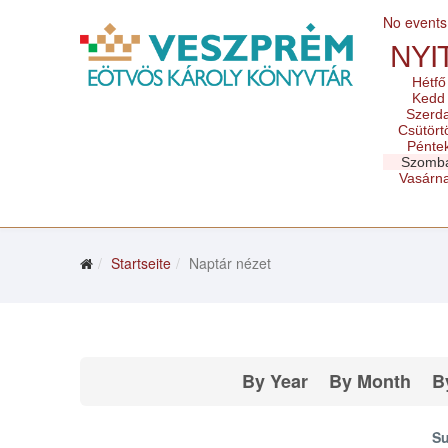
No events
NYI
Hétfő
Kedd
Szerd
Csütört
Pénte
Szomb
Vasárn
Startseite
Naptár nézet
By Year
By Month
B
Su