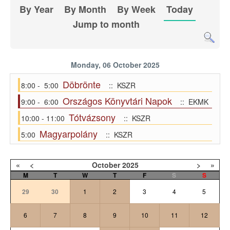
By Year
By Month
By Week
Today
Jump to month
Monday, 06 October 2025
Döbrönte
8:00 - 5:00
:: KSZR
Országos Könyvtári Napok
9:00 - 6:00
:: EKMK
Tótvázsony
10:00 - 11:00
:: KSZR
Magyarpolány
5:00
:: KSZR
«
<
October
2025
>
»
M
T
W
T
F
S
S
29
30
1
2
3
4
5
6
7
8
9
10
11
12