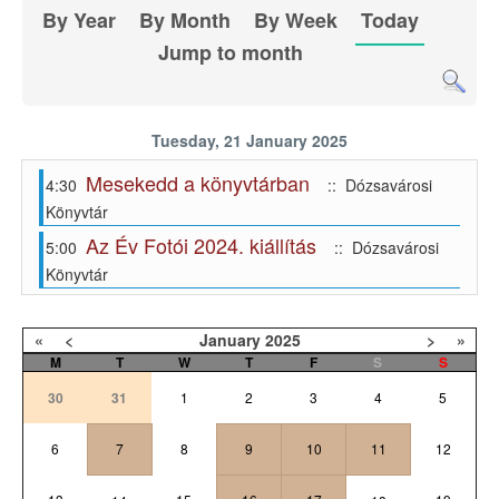
By Year
By Month
By Week
Today
Jump to month
Tuesday, 21 January 2025
Mesekedd a könyvtárban
4:30
:: Dózsavárosi
Könyvtár
Az Év Fotói 2024. kiállítás
5:00
:: Dózsavárosi
Könyvtár
«
<
January
2025
>
»
M
T
W
T
F
S
S
30
31
1
2
3
4
5
6
7
8
9
10
11
12