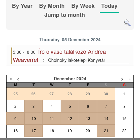
By Year
By Month
By Week
Today
Jump to month
Thursday, 05 December 2024
Író olvasó találkozó Andrea
5:30 - 8:00
Weaverrel
:: Cholnoky lakótelepi Könyvtár
«
<
December
2024
>
»
M
T
W
T
F
S
S
25
26
27
28
29
30
1
2
3
4
5
6
7
8
9
10
11
12
13
14
15
16
17
18
19
20
21
22