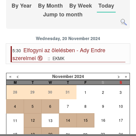
By Year
By Month
By Week
Today
Jump to month
Wednesday, 20 November 2024
Elfogyni az ölelésben - Ady Endre
5:30
szerelmei ⑯
:: EKMK
«
<
November
2024
>
»
M
T
W
T
F
S
S
28
29
30
31
1
2
3
4
5
6
7
8
9
10
12
14
15
16
17
11
13
18
19
20
23
24
21
22