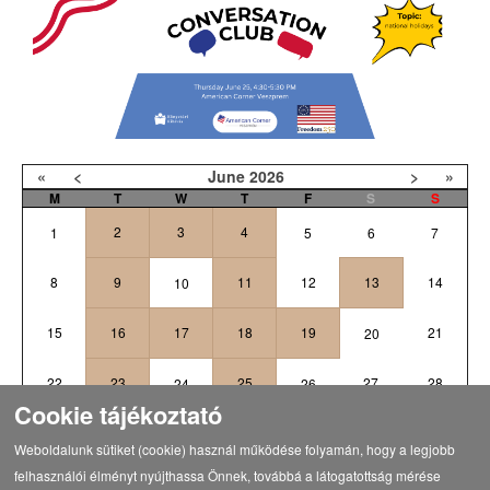
«
<
June
2026
>
»
M
T
W
T
F
S
S
2
3
4
1
5
6
7
8
9
11
12
13
14
10
15
16
17
18
19
21
20
22
23
25
27
28
24
26
Cookie tájékoztató
1
3
4
5
29
30
2
Weboldalunk sütiket (cookie) használ működése folyamán, hogy a legjobb
felhasználói élményt nyújthassa Önnek, továbbá a látogatottság mérése