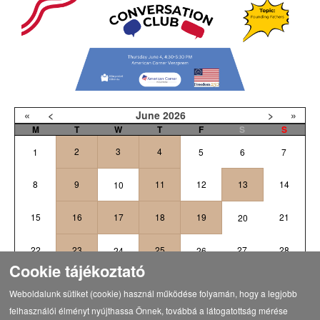
«
<
June
2026
>
»
M
T
W
T
F
S
S
2
3
4
1
5
6
7
8
9
11
12
13
14
10
15
16
17
18
19
21
20
22
23
25
27
28
24
26
Cookie tájékoztató
1
3
4
5
29
30
2
Weboldalunk sütiket (cookie) használ működése folyamán, hogy a legjobb
felhasználói élményt nyújthassa Önnek, továbbá a látogatottság mérése