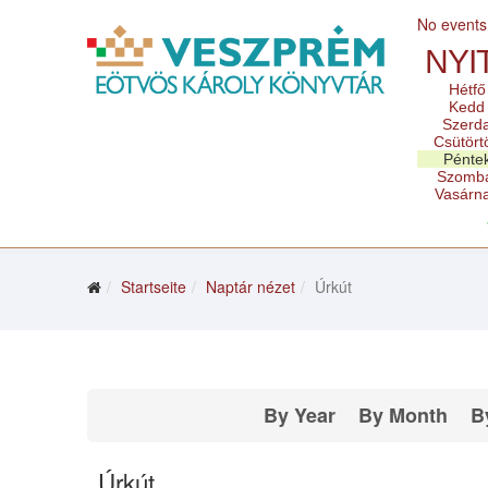
No events
NYI
Hétfő
Kedd
Szerd
Csütört
Pénte
Szomb
Vasárn
Startseite
Naptár nézet
Úrkút
By Year
By Month
B
Úrkút