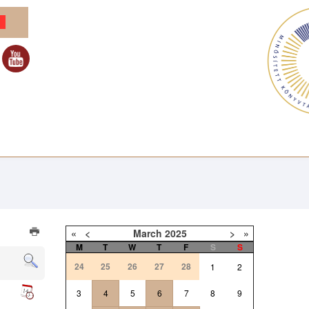
«
<
March
2025
>
»
M
T
W
T
F
S
S
24
25
26
27
28
1
2
3
4
5
6
7
8
9