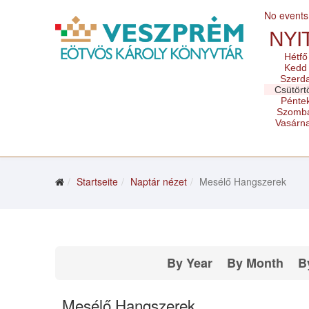
No events
NYI
Hétfő
Kedd
Szerd
Csütört
Pénte
Szomb
Vasárn
Startseite
Naptár nézet
Mesélő Hangszerek
By Year
By Month
B
Mesélő Hangszerek