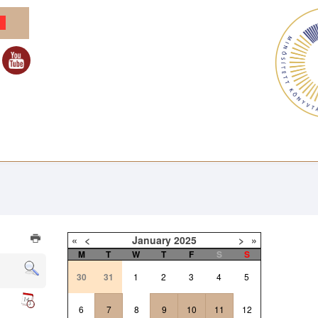
«
<
January
2025
>
»
M
T
W
T
F
S
S
30
31
1
2
3
4
5
6
7
8
9
10
11
12