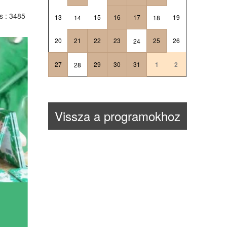
ts
: 3485
13
15
16
17
19
14
18
20
21
22
23
25
26
24
27
29
30
31
1
2
28
Vissza a programokhoz